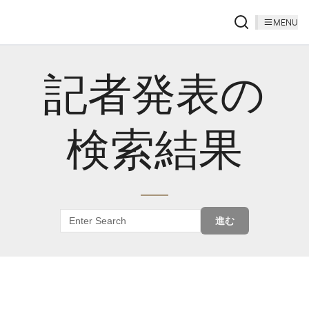
MENU
記者発表の
検索結果
進む