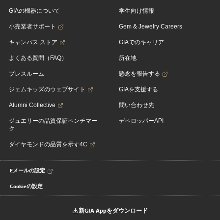
GIAの機器について
学生向け情報
小売業者サポート
Gem & Jewelry Careers
キャンパス ストア
GIAでのキャリア
よくある質問（FAQ）
所在地
プレスルーム
懸念を報告する
ジェムキッズのウェブサイト
GIAを支援する
Alumni Collective
問い合わせ先
ジュエリーの品質保証ベンチマー
デベロッパーAPI
ク
ダイヤモンドの品質を示す4C
Eメールの設定
Cookieの設定
新GIA Appをダウンロード