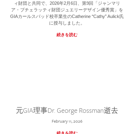
ィ財団と共同で、2026年2月6日、第9回「ジャンマリ
ア・ブチェラッティ財団ジュエリーデザイン優秀賞」を
GIAカールスバッド校卒業生のCatherine “Cathy” Aulick氏
に授与しました。
続きを読む
元GIA理事Dr. George Rossman逝去
February 11, 2026
続きを読む