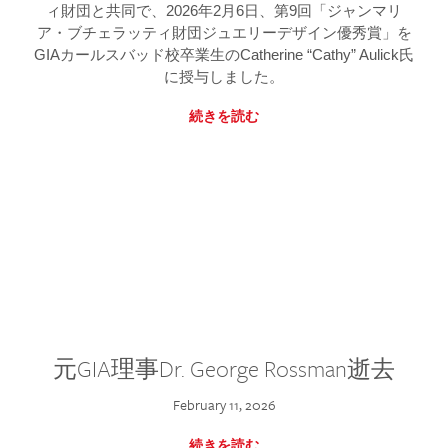
ィ財団と共同で、2026年2月6日、第9回「ジャンマリ
ア・ブチェラッティ財団ジュエリーデザイン優秀賞」を
GIAカールスバッド校卒業生のCatherine “Cathy” Aulick氏
に授与しました。
続きを読む
元GIA理事Dr. George Rossman逝去
February 11, 2026
続きを読む