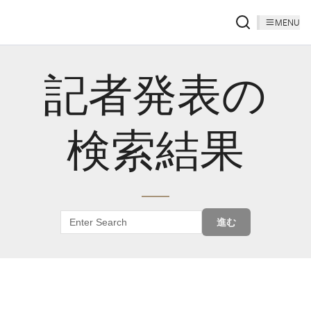
MENU
記者発表の
検索結果
進む