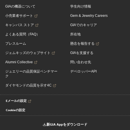
GIAの機器について
学生向け情報
小売業者サポート
Gem & Jewelry Careers
キャンパス ストア
GIAでのキャリア
よくある質問（FAQ）
所在地
プレスルーム
懸念を報告する
ジェムキッズのウェブサイト
GIAを支援する
Alumni Collective
問い合わせ先
ジュエリーの品質保証ベンチマー
デベロッパーAPI
ク
ダイヤモンドの品質を示す4C
Eメールの設定
Cookieの設定
新GIA Appをダウンロード