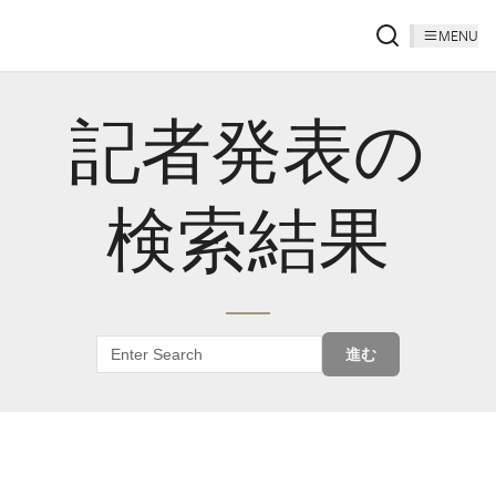
MENU
記者発表の
検索結果
進む