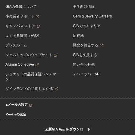
GIAの機器について
学生向け情報
小売業者サポート
Gem & Jewelry Careers
キャンパス ストア
GIAでのキャリア
よくある質問（FAQ）
所在地
プレスルーム
懸念を報告する
ジェムキッズのウェブサイト
GIAを支援する
Alumni Collective
問い合わせ先
ジュエリーの品質保証ベンチマー
デベロッパーAPI
ク
ダイヤモンドの品質を示す4C
Eメールの設定
Cookieの設定
新GIA Appをダウンロード