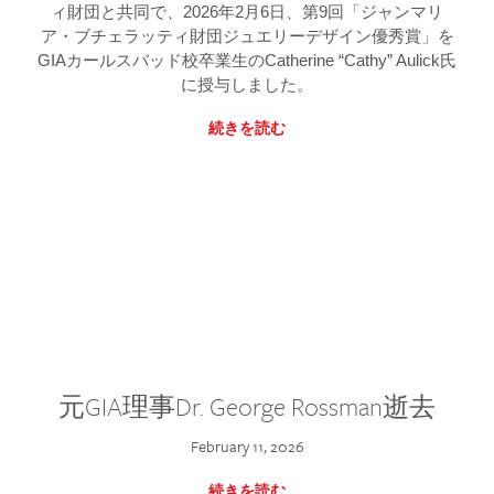
ィ財団と共同で、2026年2月6日、第9回「ジャンマリ
ア・ブチェラッティ財団ジュエリーデザイン優秀賞」を
GIAカールスバッド校卒業生のCatherine “Cathy” Aulick氏
に授与しました。
続きを読む
元GIA理事Dr. George Rossman逝去
February 11, 2026
続きを読む