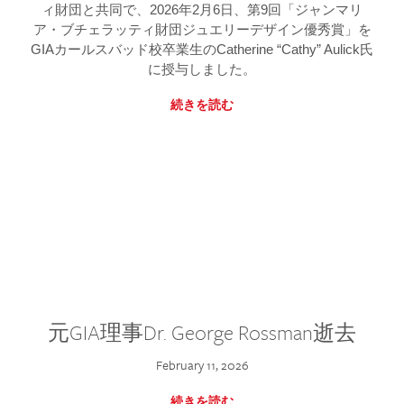
ィ財団と共同で、2026年2月6日、第9回「ジャンマリ
ア・ブチェラッティ財団ジュエリーデザイン優秀賞」を
GIAカールスバッド校卒業生のCatherine “Cathy” Aulick氏
に授与しました。
続きを読む
元GIA理事Dr. George Rossman逝去
February 11, 2026
続きを読む