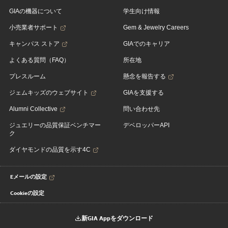
GIAの機器について
学生向け情報
小売業者サポート
Gem & Jewelry Careers
キャンパス ストア
GIAでのキャリア
よくある質問（FAQ）
所在地
プレスルーム
懸念を報告する
ジェムキッズのウェブサイト
GIAを支援する
Alumni Collective
問い合わせ先
ジュエリーの品質保証ベンチマー
デベロッパーAPI
ク
ダイヤモンドの品質を示す4C
Eメールの設定
Cookieの設定
新GIA Appをダウンロード