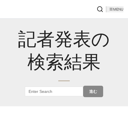
MENU
記者発表の
検索結果
進む