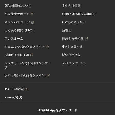
GIAの機器について
学生向け情報
小売業者サポート
Gem & Jewelry Careers
キャンパス ストア
GIAでのキャリア
よくある質問（FAQ）
所在地
プレスルーム
懸念を報告する
ジェムキッズのウェブサイト
GIAを支援する
Alumni Collective
問い合わせ先
ジュエリーの品質保証ベンチマー
デベロッパーAPI
ク
ダイヤモンドの品質を示す4C
Eメールの設定
Cookieの設定
新GIA Appをダウンロード