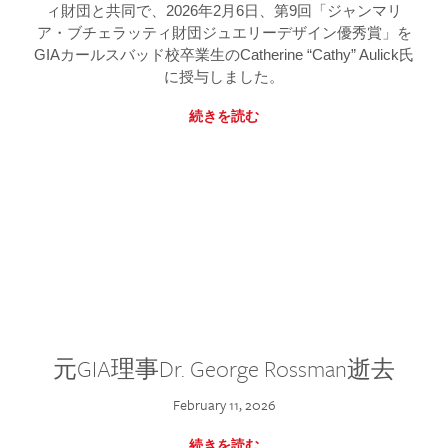
ィ財団と共同で、2026年2月6日、第9回「ジャンマリ
ア・ブチェラッティ財団ジュエリーデザイン優秀賞」を
GIAカールスバッド校卒業生のCatherine “Cathy” Aulick氏
に授与しました。
続きを読む
元GIA理事Dr. George Rossman逝去
February 11, 2026
続きを読む