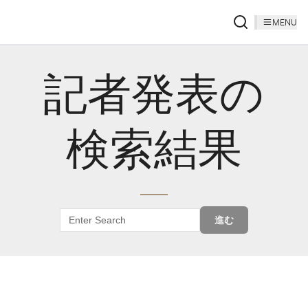
MENU
記者発表の
検索結果
進む