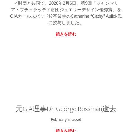
ィ財団と共同で、2026年2月6日、第9回「ジャンマリ
ア・ブチェラッティ財団ジュエリーデザイン優秀賞」を
GIAカールスバッド校卒業生のCatherine “Cathy” Aulick氏
に授与しました。
続きを読む
元GIA理事Dr. George Rossman逝去
February 11, 2026
続きを読む