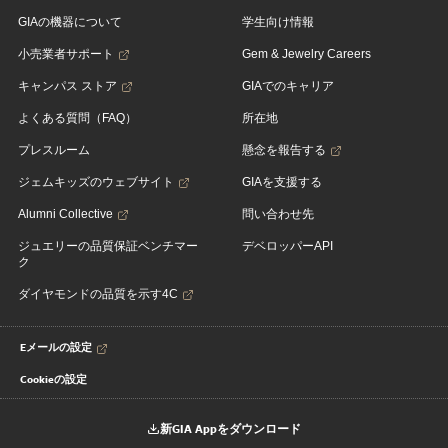
GIAの機器について
学生向け情報
小売業者サポート
Gem & Jewelry Careers
キャンパス ストア
GIAでのキャリア
よくある質問（FAQ）
所在地
プレスルーム
懸念を報告する
ジェムキッズのウェブサイト
GIAを支援する
Alumni Collective
問い合わせ先
ジュエリーの品質保証ベンチマー
デベロッパーAPI
ク
ダイヤモンドの品質を示す4C
Eメールの設定
Cookieの設定
新GIA Appをダウンロード