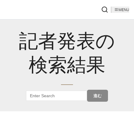
MENU
記者発表の
検索結果
進む