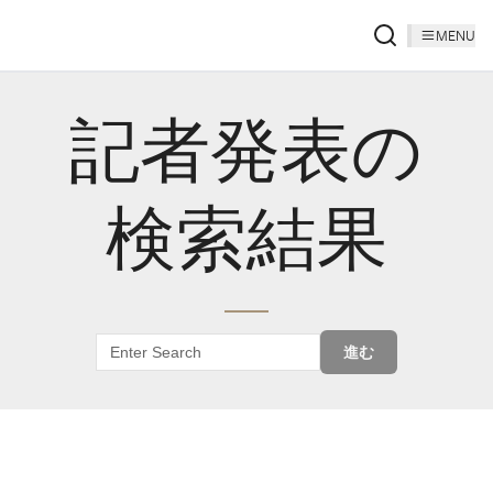
MENU
記者発表の
検索結果
進む