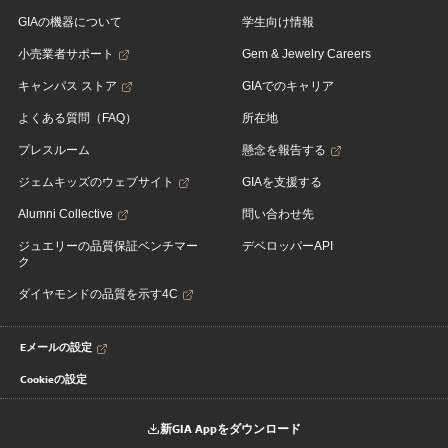
GIAの機器について
学生向け情報
小売業者サポート
Gem & Jewelry Careers
キャンパス ストア
GIAでのキャリア
よくある質問（FAQ）
所在地
プレスルーム
懸念を報告する
ジェムキッズのウェブサイト
GIAを支援する
Alumni Collective
問い合わせ先
ジュエリーの品質保証ベンチマー
デベロッパーAPI
ク
ダイヤモンドの品質を示す4C
Eメールの設定
Cookieの設定
新GIA Appをダウンロード