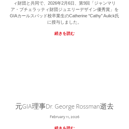
ィ財団と共同で、2026年2月6日、第9回「ジャンマリ
ア・ブチェラッティ財団ジュエリーデザイン優秀賞」を
GIAカールスバッド校卒業生のCatherine “Cathy” Aulick氏
に授与しました。
続きを読む
元GIA理事Dr. George Rossman逝去
February 11, 2026
続きを読む