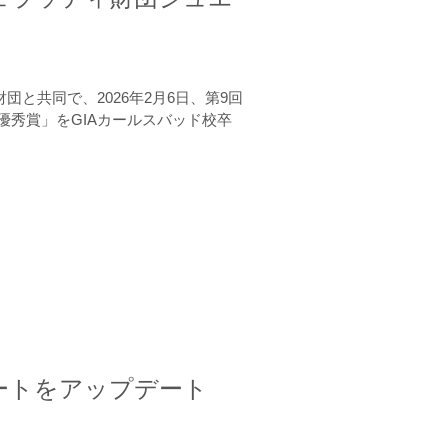
と共同で、2026年2月6日、第9回
秀賞」をGIAカールスバッド校卒
ートをアップデート