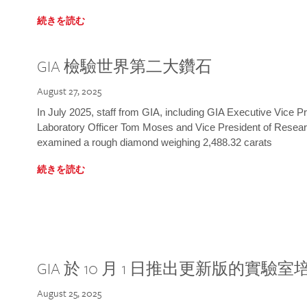
続きを読む
GIA 檢驗世界第二大鑽石
August 27, 2025
In July 2025, staff from GIA, including GIA Executive Vice 
Laboratory Officer Tom Moses and Vice President of Rese
examined a rough diamond weighing 2,488.32 carats
続きを読む
GIA 於 10 月 1 日推出更新版的實驗
August 25, 2025