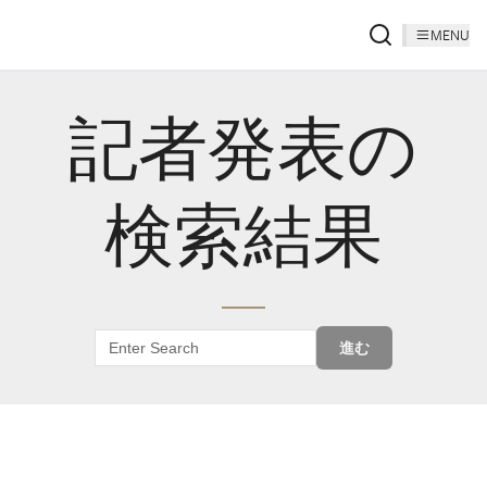
MENU
記者発表の
検索結果
進む