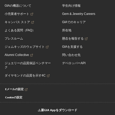
GIAの機器について
学生向け情報
小売業者サポート
Gem & Jewelry Careers
キャンパス ストア
GIAでのキャリア
よくある質問（FAQ）
所在地
プレスルーム
懸念を報告する
ジェムキッズのウェブサイト
GIAを支援する
Alumni Collective
問い合わせ先
ジュエリーの品質保証ベンチマー
デベロッパーAPI
ク
ダイヤモンドの品質を示す4C
Eメールの設定
Cookieの設定
新GIA Appをダウンロード