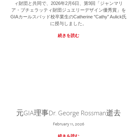
ィ財団と共同で、2026年2月6日、第9回「ジャンマリ
ア・ブチェラッティ財団ジュエリーデザイン優秀賞」を
GIAカールスバッド校卒業生のCatherine “Cathy” Aulick氏
に授与しました。
続きを読む
元GIA理事Dr. George Rossman逝去
February 11, 2026
続きを読む