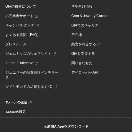
GIAの機器について
学生向け情報
小売業者サポート
Gem & Jewelry Careers
キャンパス ストア
GIAでのキャリア
よくある質問（FAQ）
所在地
プレスルーム
懸念を報告する
ジェムキッズのウェブサイト
GIAを支援する
Alumni Collective
問い合わせ先
ジュエリーの品質保証ベンチマー
デベロッパーAPI
ク
ダイヤモンドの品質を示す4C
Eメールの設定
Cookieの設定
新GIA Appをダウンロード