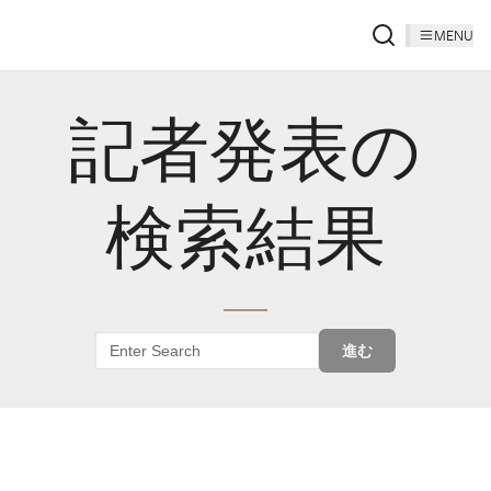
MENU
記者発表の
検索結果
進む