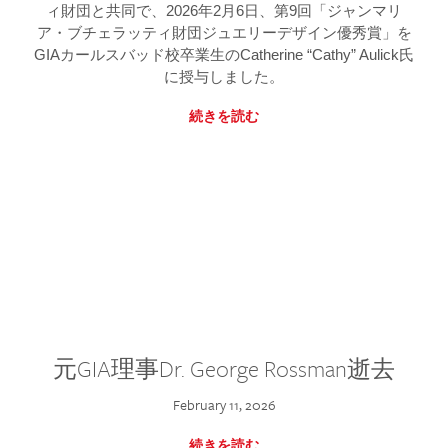
ィ財団と共同で、2026年2月6日、第9回「ジャンマリ
ア・ブチェラッティ財団ジュエリーデザイン優秀賞」を
GIAカールスバッド校卒業生のCatherine “Cathy” Aulick氏
に授与しました。
続きを読む
元GIA理事Dr. George Rossman逝去
February 11, 2026
続きを読む