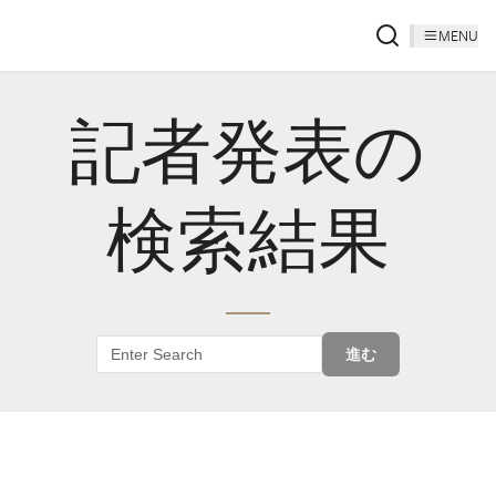
MENU
記者発表の
検索結果
進む