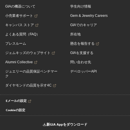
GIAの機器について
学生向け情報
小売業者サポート
Gem & Jewelry Careers
キャンパス ストア
GIAでのキャリア
よくある質問（FAQ）
所在地
プレスルーム
懸念を報告する
ジェムキッズのウェブサイト
GIAを支援する
Alumni Collective
問い合わせ先
ジュエリーの品質保証ベンチマー
デベロッパーAPI
ク
ダイヤモンドの品質を示す4C
Eメールの設定
Cookieの設定
新GIA Appをダウンロード