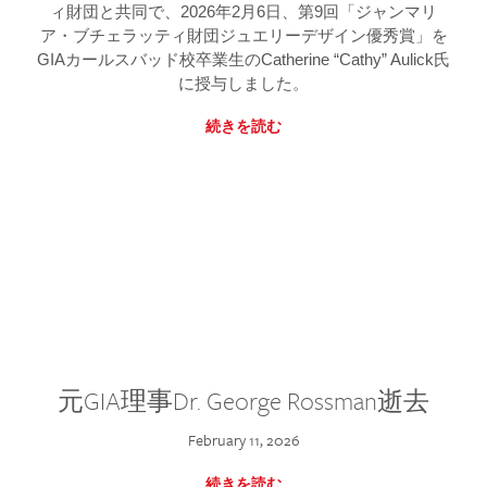
ィ財団と共同で、2026年2月6日、第9回「ジャンマリ
ア・ブチェラッティ財団ジュエリーデザイン優秀賞」を
GIAカールスバッド校卒業生のCatherine “Cathy” Aulick氏
に授与しました。
続きを読む
元GIA理事Dr. George Rossman逝去
February 11, 2026
続きを読む