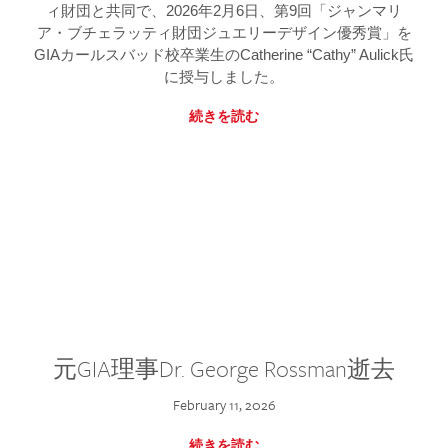
ィ財団と共同で、2026年2月6日、第9回「ジャンマリ
ア・ブチェラッティ財団ジュエリーデザイン優秀賞」を
GIAカールスバッド校卒業生のCatherine “Cathy” Aulick氏
に授与しました。
続きを読む
元GIA理事Dr. George Rossman逝去
February 11, 2026
続きを読む