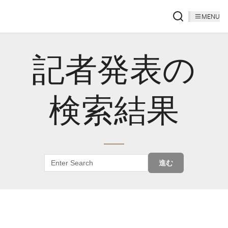
MENU
記者発表の
検索結果
進む