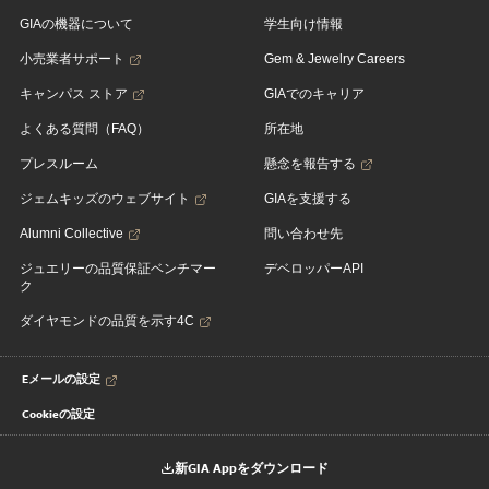
GIAの機器について
学生向け情報
小売業者サポート
Gem & Jewelry Careers
キャンパス ストア
GIAでのキャリア
よくある質問（FAQ）
所在地
プレスルーム
懸念を報告する
ジェムキッズのウェブサイト
GIAを支援する
Alumni Collective
問い合わせ先
ジュエリーの品質保証ベンチマー
デベロッパーAPI
ク
ダイヤモンドの品質を示す4C
Eメールの設定
Cookieの設定
新GIA Appをダウンロード