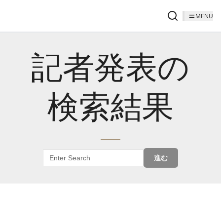
MENU
記者発表の
検索結果
進む