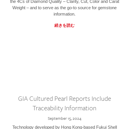
the 4Cs of Diamond Quality – Clarity, Cut, Color and Carat
Weight – and to serve as the go-to source for gemstone
information.
続きを読む
GIA Cultured Pearl Reports Include
Traceability Information
September 15, 2024
Technology developed by Hong Kong-based Fukui Shell