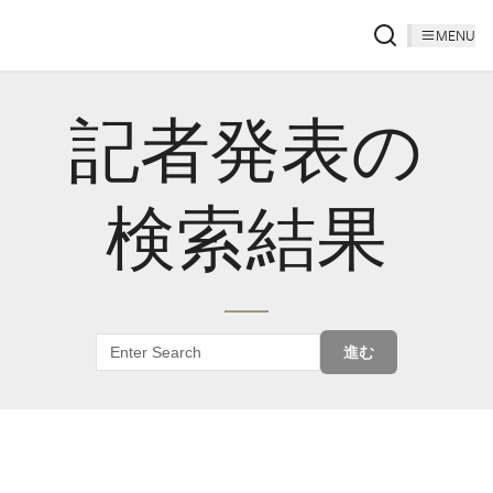
MENU
記者発表の
検索結果
進む