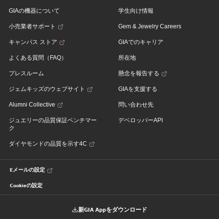
GIAの機器について
学生向け情報
小売業者サポート
Gem & Jewelry Careers
キャンパス ストア
GIAでのキャリア
よくある質問（FAQ）
所在地
プレスルーム
懸念を報告する
ジェムキッズのウェブサイト
GIAを支援する
Alumni Collective
問い合わせ先
ジュエリーの品質保証ベンチマー
デベロッパーAPI
ク
ダイヤモンドの品質を示す4C
Eメールの設定
Cookieの設定
新GIA Appをダウンロード