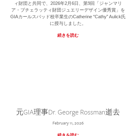
ィ財団と共同で、2026年2月6日、第9回「ジャンマリ
ア・ブチェラッティ財団ジュエリーデザイン優秀賞」を
GIAカールスバッド校卒業生のCatherine “Cathy” Aulick氏
に授与しました。
続きを読む
元GIA理事Dr. George Rossman逝去
February 11, 2026
続きを読む