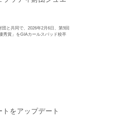
と共同で、2026年2月6日、第9回
秀賞」をGIAカールスバッド校卒
ートをアップデート