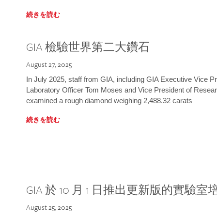
続きを読む
GIA 檢驗世界第二大鑽石
August 27, 2025
In July 2025, staff from GIA, including GIA Executive Vice 
Laboratory Officer Tom Moses and Vice President of Rese
examined a rough diamond weighing 2,488.32 carats
続きを読む
GIA 於 10 月 1 日推出更新版的實驗
August 25, 2025