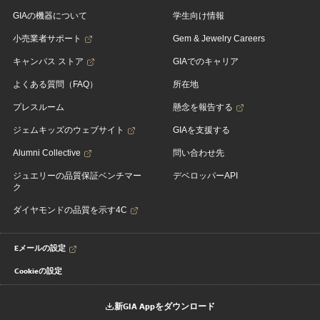
GIAの機器について
学生向け情報
小売業者サポート
Gem & Jewelry Careers
キャンパス ストア
GIAでのキャリア
よくある質問（FAQ）
所在地
プレスルーム
懸念を報告する
ジェムキッズのウェブサイト
GIAを支援する
Alumni Collective
問い合わせ先
ジュエリーの品質保証ベンチマー
デベロッパーAPI
ク
ダイヤモンドの品質を示す4C
Eメールの設定
Cookieの設定
新GIA Appをダウンロード