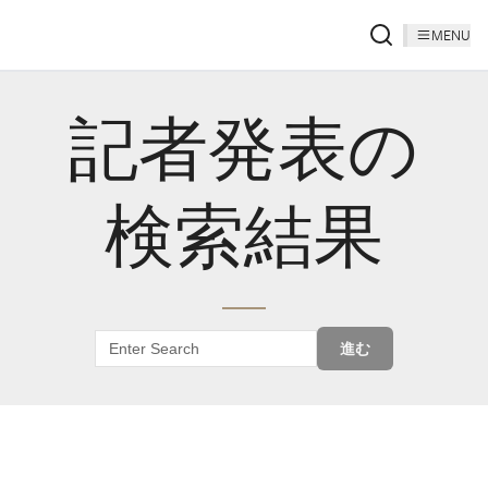
MENU
記者発表の
検索結果
進む