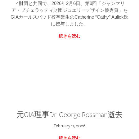
ィ財団と共同で、2026年2月6日、第9回「ジャンマリ
ア・ブチェラッティ財団ジュエリーデザイン優秀賞」を
GIAカールスバッド校卒業生のCatherine “Cathy” Aulick氏
に授与しました。
続きを読む
元GIA理事Dr. George Rossman逝去
February 11, 2026
続きを読む