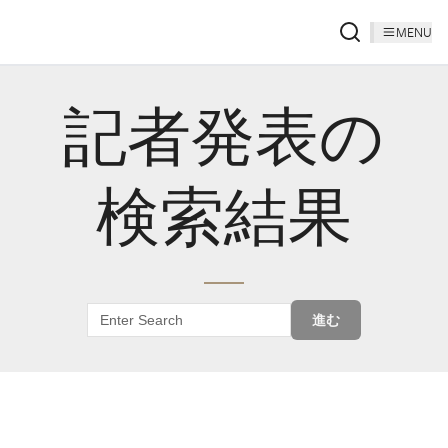
MENU
記者発表の
検索結果
進む