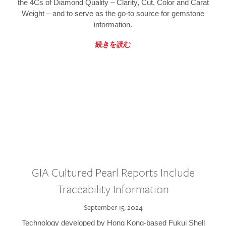
the 4Cs of Diamond Quality – Clarity, Cut, Color and Carat
Weight – and to serve as the go-to source for gemstone
information.
続きを読む
GIA Cultured Pearl Reports Include
Traceability Information
September 15, 2024
Technology developed by Hong Kong-based Fukui Shell