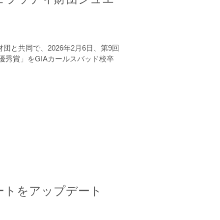
と共同で、2026年2月6日、第9回
秀賞」をGIAカールスバッド校卒
ートをアップデート