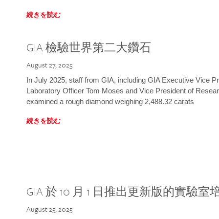
続きを読む
GIA 檢驗世界第二大鑽石
August 27, 2025
In July 2025, staff from GIA, including GIA Executive Vice 
Laboratory Officer Tom Moses and Vice President of Rese
examined a rough diamond weighing 2,488.32 carats
続きを読む
GIA 於 10 月 1 日推出更新版的實驗
August 25, 2025