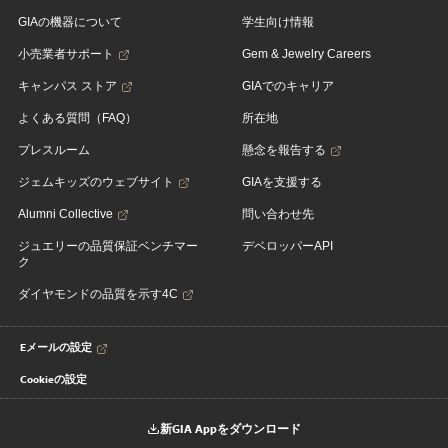
GIAの機器について
学生向け情報
小売業者サポート
Gem & Jewelry Careers
キャンパス ストア
GIAでのキャリア
よくある質問（FAQ）
所在地
プレスルーム
懸念を報告する
ジェムキッズのウェブサイト
GIAを支援する
Alumni Collective
問い合わせ先
ジュエリーの品質保証ベンチマー
デベロッパーAPI
ク
ダイヤモンドの品質を示す4C
Eメールの設定
Cookieの設定
新GIA Appをダウンロード