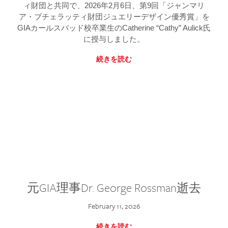
ィ財団と共同で、2026年2月6日、第9回「ジャンマリ
ア・ブチェラッティ財団ジュエリーデザイン優秀賞」を
GIAカールスバッド校卒業生のCatherine “Cathy” Aulick氏
に授与しました。
続きを読む
元GIA理事Dr. George Rossman逝去
February 11, 2026
続きを読む