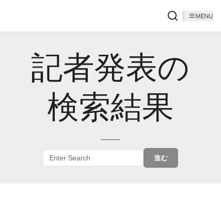
MENU
記者発表の
検索結果
進む