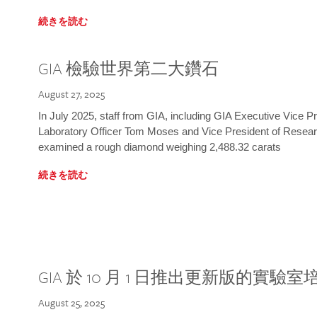
続きを読む
GIA 檢驗世界第二大鑽石
August 27, 2025
In July 2025, staff from GIA, including GIA Executive Vice 
Laboratory Officer Tom Moses and Vice President of Rese
examined a rough diamond weighing 2,488.32 carats
続きを読む
GIA 於 10 月 1 日推出更新版的實驗
August 25, 2025