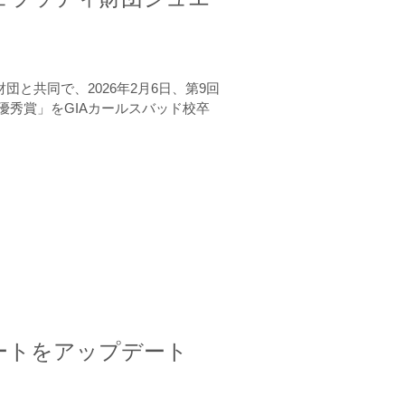
と共同で、2026年2月6日、第9回
秀賞」をGIAカールスバッド校卒
ートをアップデート