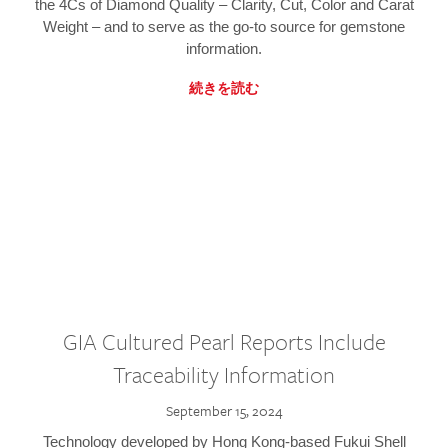
the 4Cs of Diamond Quality – Clarity, Cut, Color and Carat
Weight – and to serve as the go-to source for gemstone
information.
続きを読む
GIA Cultured Pearl Reports Include
Traceability Information
September 15, 2024
Technology developed by Hong Kong-based Fukui Shell