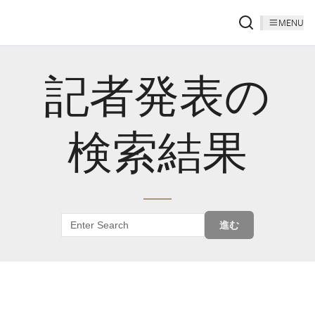
MENU
記者発表の
検索結果
進む