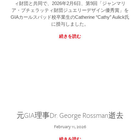
ィ財団と共同で、2026年2月6日、第9回「ジャンマリ
ア・ブチェラッティ財団ジュエリーデザイン優秀賞」を
GIAカールスバッド校卒業生のCatherine “Cathy” Aulick氏
に授与しました。
続きを読む
元GIA理事Dr. George Rossman逝去
February 11, 2026
続きを読む