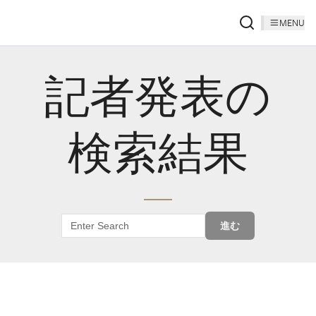
MENU
記者発表の
検索結果
進む