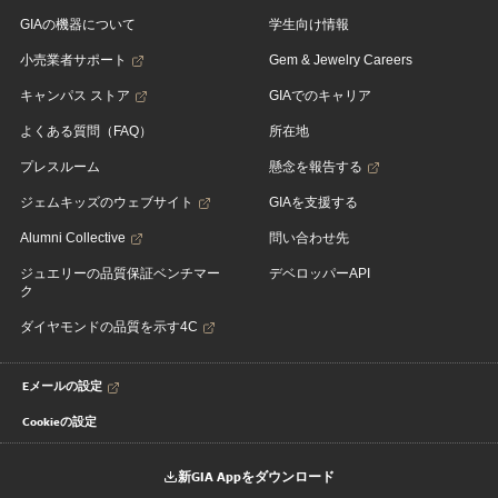
GIAの機器について
学生向け情報
小売業者サポート
Gem & Jewelry Careers
キャンパス ストア
GIAでのキャリア
よくある質問（FAQ）
所在地
プレスルーム
懸念を報告する
ジェムキッズのウェブサイト
GIAを支援する
Alumni Collective
問い合わせ先
ジュエリーの品質保証ベンチマー
デベロッパーAPI
ク
ダイヤモンドの品質を示す4C
Eメールの設定
Cookieの設定
新GIA Appをダウンロード