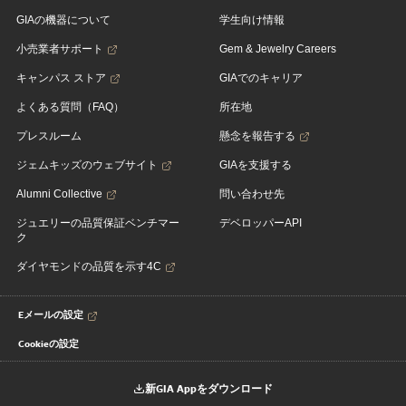
GIAの機器について
学生向け情報
小売業者サポート
Gem & Jewelry Careers
キャンパス ストア
GIAでのキャリア
よくある質問（FAQ）
所在地
プレスルーム
懸念を報告する
ジェムキッズのウェブサイト
GIAを支援する
Alumni Collective
問い合わせ先
ジュエリーの品質保証ベンチマー
デベロッパーAPI
ク
ダイヤモンドの品質を示す4C
Eメールの設定
Cookieの設定
新GIA Appをダウンロード