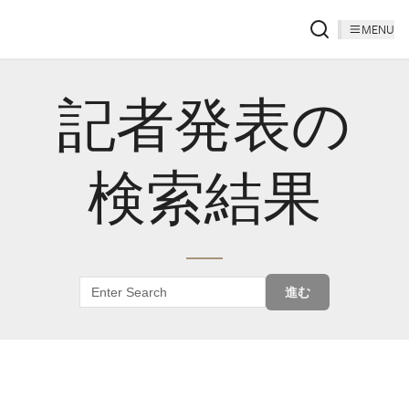
MENU
記者発表の
検索結果
進む