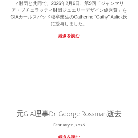
ィ財団と共同で、2026年2月6日、第9回「ジャンマリ
ア・ブチェラッティ財団ジュエリーデザイン優秀賞」を
GIAカールスバッド校卒業生のCatherine “Cathy” Aulick氏
に授与しました。
続きを読む
元GIA理事Dr. George Rossman逝去
February 11, 2026
続きを読む