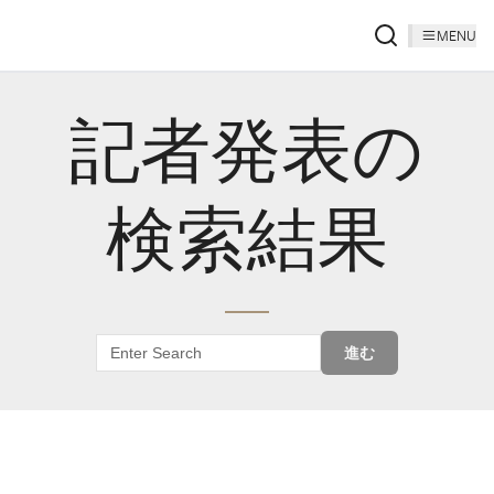
MENU
記者発表の
検索結果
進む