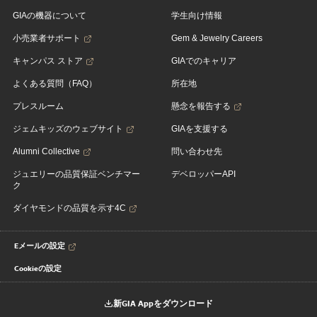
GIAの機器について
学生向け情報
小売業者サポート
Gem & Jewelry Careers
キャンパス ストア
GIAでのキャリア
よくある質問（FAQ）
所在地
プレスルーム
懸念を報告する
ジェムキッズのウェブサイト
GIAを支援する
Alumni Collective
問い合わせ先
ジュエリーの品質保証ベンチマー
デベロッパーAPI
ク
ダイヤモンドの品質を示す4C
Eメールの設定
Cookieの設定
新GIA Appをダウンロード