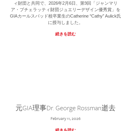
ィ財団と共同で、2026年2月6日、第9回「ジャンマリ
ア・ブチェラッティ財団ジュエリーデザイン優秀賞」を
GIAカールスバッド校卒業生のCatherine “Cathy” Aulick氏
に授与しました。
続きを読む
元GIA理事Dr. George Rossman逝去
February 11, 2026
続きを読む