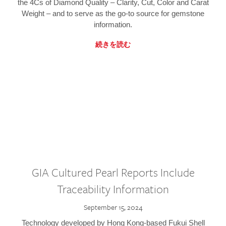
the 4Cs of Diamond Quality – Clarity, Cut, Color and Carat
Weight – and to serve as the go-to source for gemstone
information.
続きを読む
GIA Cultured Pearl Reports Include
Traceability Information
September 15, 2024
Technology developed by Hong Kong-based Fukui Shell