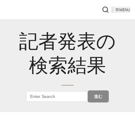
MENU
記者発表の
検索結果
進む