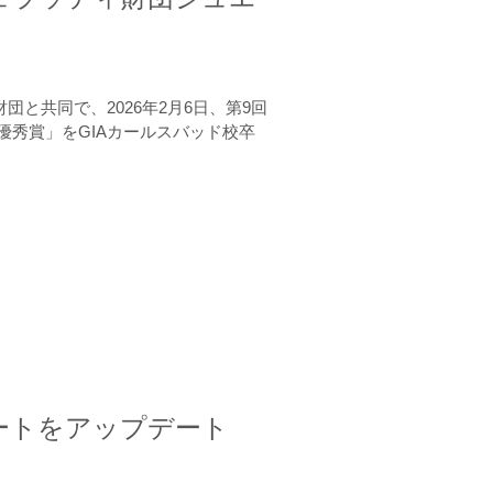
と共同で、2026年2月6日、第9回
秀賞」をGIAカールスバッド校卒
ートをアップデート