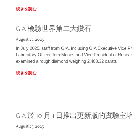
続きを読む
GIA 檢驗世界第二大鑽石
August 27, 2025
In July 2025, staff from GIA, including GIA Executive Vice 
Laboratory Officer Tom Moses and Vice President of Rese
examined a rough diamond weighing 2,488.32 carats
続きを読む
GIA 於 10 月 1 日推出更新版的實驗
August 25, 2025