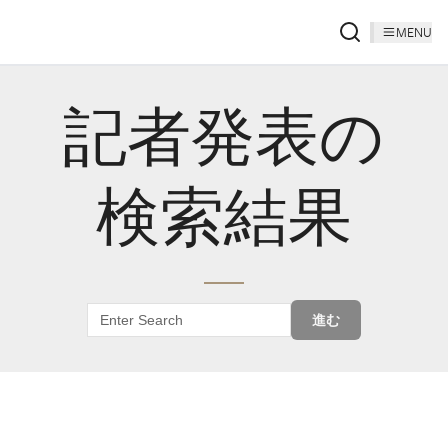
MENU
記者発表の
検索結果
進む