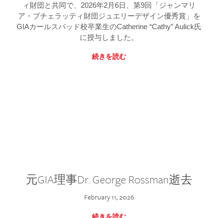
ィ財団と共同で、2026年2月6日、第9回「ジャンマリ
ア・ブチェラッティ財団ジュエリーデザイン優秀賞」を
GIAカールスバッド校卒業生のCatherine “Cathy” Aulick氏
に授与しました。
続きを読む
元GIA理事Dr. George Rossman逝去
February 11, 2026
続きを読む