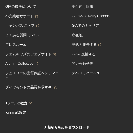
GIAの機器について
学生向け情報
小売業者サポート
Gem & Jewelry Careers
キャンパス ストア
GIAでのキャリア
よくある質問（FAQ）
所在地
プレスルーム
懸念を報告する
ジェムキッズのウェブサイト
GIAを支援する
Alumni Collective
問い合わせ先
ジュエリーの品質保証ベンチマー
デベロッパーAPI
ク
ダイヤモンドの品質を示す4C
Eメールの設定
Cookieの設定
新GIA Appをダウンロード