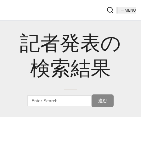
MENU
記者発表の
検索結果
進む