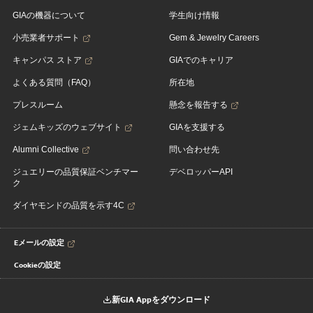
GIAの機器について
学生向け情報
小売業者サポート
Gem & Jewelry Careers
キャンパス ストア
GIAでのキャリア
よくある質問（FAQ）
所在地
プレスルーム
懸念を報告する
ジェムキッズのウェブサイト
GIAを支援する
Alumni Collective
問い合わせ先
ジュエリーの品質保証ベンチマー
デベロッパーAPI
ク
ダイヤモンドの品質を示す4C
Eメールの設定
Cookieの設定
新GIA Appをダウンロード