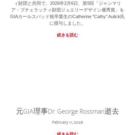
ィ財団と共同で、2026年2月6日、第9回「ジャンマリ
ア・ブチェラッティ財団ジュエリーデザイン優秀賞」を
GIAカールスバッド校卒業生のCatherine “Cathy” Aulick氏
に授与しました。
続きを読む
元GIA理事Dr. George Rossman逝去
February 11, 2026
続きを読む