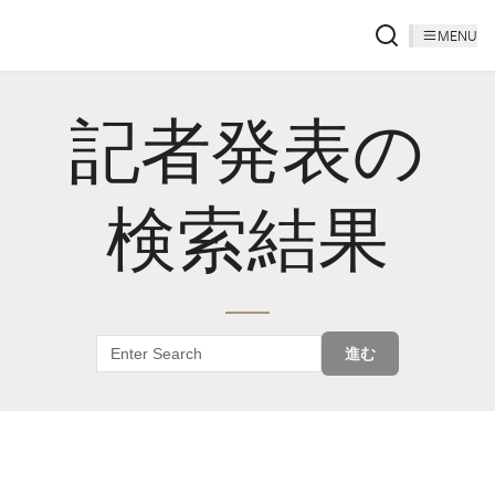
MENU
記者発表の
検索結果
進む