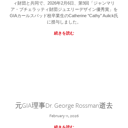
ィ財団と共同で、2026年2月6日、第9回「ジャンマリ
ア・ブチェラッティ財団ジュエリーデザイン優秀賞」を
GIAカールスバッド校卒業生のCatherine “Cathy” Aulick氏
に授与しました。
続きを読む
元GIA理事Dr. George Rossman逝去
February 11, 2026
続きを読む