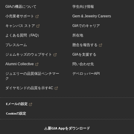
GIAの機器について
学生向け情報
小売業者サポート
Gem & Jewelry Careers
キャンパス ストア
GIAでのキャリア
よくある質問（FAQ）
所在地
プレスルーム
懸念を報告する
ジェムキッズのウェブサイト
GIAを支援する
Alumni Collective
問い合わせ先
ジュエリーの品質保証ベンチマー
デベロッパーAPI
ク
ダイヤモンドの品質を示す4C
Eメールの設定
Cookieの設定
新GIA Appをダウンロード