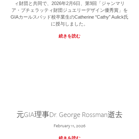
ィ財団と共同で、2026年2月6日、第9回「ジャンマリ
ア・ブチェラッティ財団ジュエリーデザイン優秀賞」を
GIAカールスバッド校卒業生のCatherine “Cathy” Aulick氏
に授与しました。
続きを読む
元GIA理事Dr. George Rossman逝去
February 11, 2026
続きを読む