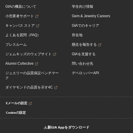
GIAの機器について
学生向け情報
小売業者サポート
Gem & Jewelry Careers
キャンパス ストア
GIAでのキャリア
よくある質問（FAQ）
所在地
プレスルーム
懸念を報告する
ジェムキッズのウェブサイト
GIAを支援する
Alumni Collective
問い合わせ先
ジュエリーの品質保証ベンチマー
デベロッパーAPI
ク
ダイヤモンドの品質を示す4C
Eメールの設定
Cookieの設定
新GIA Appをダウンロード