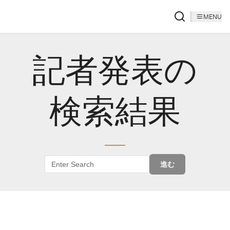
MENU
記者発表の
検索結果
進む