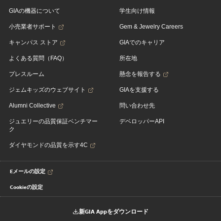
GIAの機器について
学生向け情報
小売業者サポート
Gem & Jewelry Careers
キャンパス ストア
GIAでのキャリア
よくある質問（FAQ）
所在地
プレスルーム
懸念を報告する
ジェムキッズのウェブサイト
GIAを支援する
Alumni Collective
問い合わせ先
ジュエリーの品質保証ベンチマー
デベロッパーAPI
ク
ダイヤモンドの品質を示す4C
Eメールの設定
Cookieの設定
新GIA Appをダウンロード