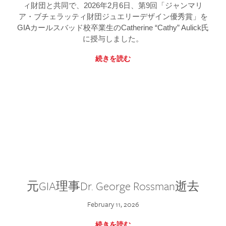
ィ財団と共同で、2026年2月6日、第9回「ジャンマリ
ア・ブチェラッティ財団ジュエリーデザイン優秀賞」を
GIAカールスバッド校卒業生のCatherine “Cathy” Aulick氏
に授与しました。
続きを読む
元GIA理事Dr. George Rossman逝去
February 11, 2026
続きを読む