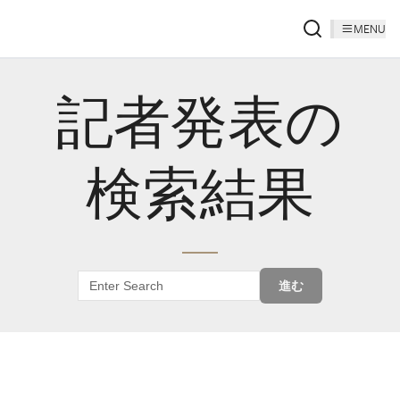
MENU
記者発表の
検索結果
進む