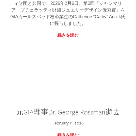
ィ財団と共同で、2026年2月6日、第9回「ジャンマリ
ア・ブチェラッティ財団ジュエリーデザイン優秀賞」を
GIAカールスバッド校卒業生のCatherine “Cathy” Aulick氏
に授与しました。
続きを読む
元GIA理事Dr. George Rossman逝去
February 11, 2026
続きを読む