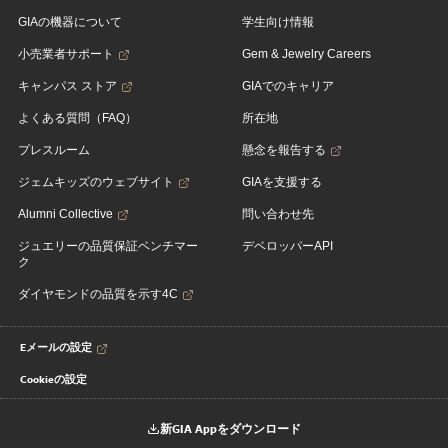
GIAの機器について
学生向け情報
小売業者サポート
Gem & Jewelry Careers
キャンパス ストア
GIAでのキャリア
よくある質問（FAQ）
所在地
プレスルーム
懸念を報告する
ジェムキッズのウェブサイト
GIAを支援する
Alumni Collective
問い合わせ先
ジュエリーの品質保証ベンチマー
デベロッパーAPI
ク
ダイヤモンドの品質を示す4C
Eメールの設定
Cookieの設定
新GIA Appをダウンロード