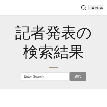
MENU
記者発表の
検索結果
進む