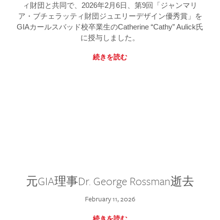
ィ財団と共同で、2026年2月6日、第9回「ジャンマリ
ア・ブチェラッティ財団ジュエリーデザイン優秀賞」を
GIAカールスバッド校卒業生のCatherine “Cathy” Aulick氏
に授与しました。
続きを読む
元GIA理事Dr. George Rossman逝去
February 11, 2026
続きを読む