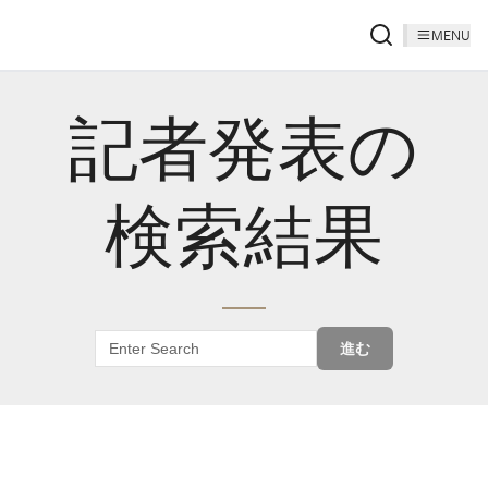
MENU
記者発表の
検索結果
進む