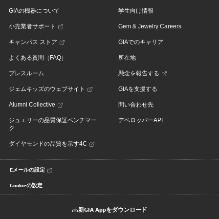
GIAの機器について
学生向け情報
小売業者サポート
Gem & Jewelry Careers
キャンパス ストア
GIAでのキャリア
よくある質問（FAQ）
所在地
プレスルーム
懸念を報告する
ジェムキッズのウェブサイト
GIAを支援する
Alumni Collective
問い合わせ先
ジュエリーの品質保証ベンチマー
デベロッパーAPI
ク
ダイヤモンドの品質を示す4C
Eメールの設定
Cookieの設定
新GIA Appをダウンロード