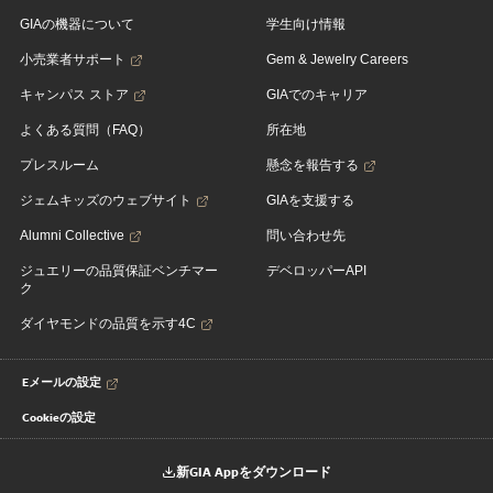
GIAの機器について
学生向け情報
小売業者サポート
Gem & Jewelry Careers
キャンパス ストア
GIAでのキャリア
よくある質問（FAQ）
所在地
プレスルーム
懸念を報告する
ジェムキッズのウェブサイト
GIAを支援する
Alumni Collective
問い合わせ先
ジュエリーの品質保証ベンチマー
デベロッパーAPI
ク
ダイヤモンドの品質を示す4C
Eメールの設定
Cookieの設定
新GIA Appをダウンロード