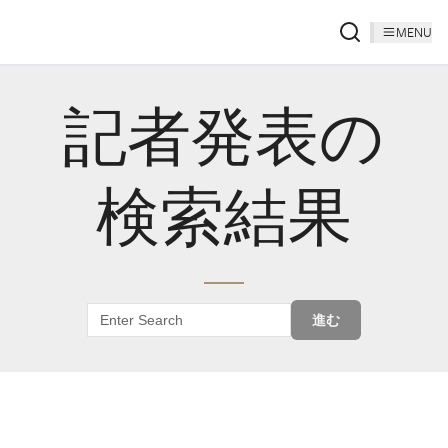
MENU
記者発表の
検索結果
進む