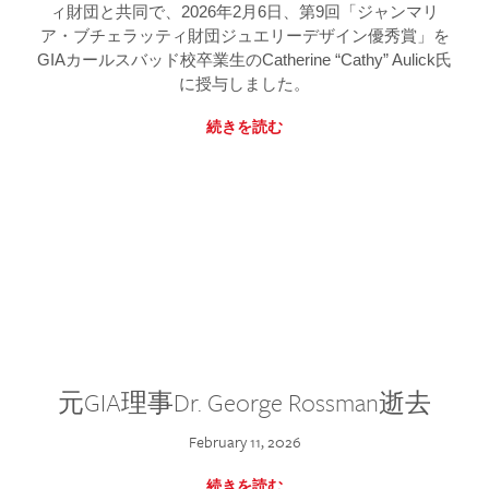
ィ財団と共同で、2026年2月6日、第9回「ジャンマリ
ア・ブチェラッティ財団ジュエリーデザイン優秀賞」を
GIAカールスバッド校卒業生のCatherine “Cathy” Aulick氏
に授与しました。
続きを読む
元GIA理事Dr. George Rossman逝去
February 11, 2026
続きを読む