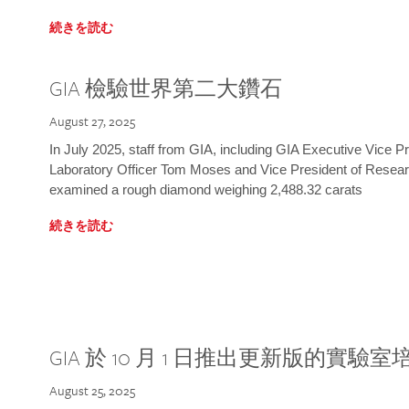
続きを読む
GIA 檢驗世界第二大鑽石
August 27, 2025
In July 2025, staff from GIA, including GIA Executive Vice 
Laboratory Officer Tom Moses and Vice President of Rese
examined a rough diamond weighing 2,488.32 carats
続きを読む
GIA 於 10 月 1 日推出更新版的實驗
August 25, 2025