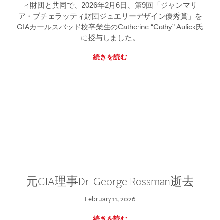
ィ財団と共同で、2026年2月6日、第9回「ジャンマリ
ア・ブチェラッティ財団ジュエリーデザイン優秀賞」を
GIAカールスバッド校卒業生のCatherine “Cathy” Aulick氏
に授与しました。
続きを読む
元GIA理事Dr. George Rossman逝去
February 11, 2026
続きを読む