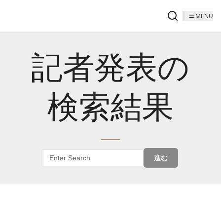
MENU
記者発表の
検索結果
進む