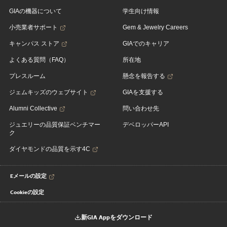
GIAの機器について
学生向け情報
小売業者サポート
Gem & Jewelry Careers
キャンパス ストア
GIAでのキャリア
よくある質問（FAQ）
所在地
プレスルーム
懸念を報告する
ジェムキッズのウェブサイト
GIAを支援する
Alumni Collective
問い合わせ先
ジュエリーの品質保証ベンチマー
デベロッパーAPI
ク
ダイヤモンドの品質を示す4C
Eメールの設定
Cookieの設定
新GIA Appをダウンロード