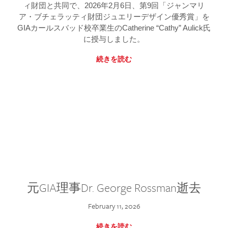
ィ財団と共同で、2026年2月6日、第9回「ジャンマリ
ア・ブチェラッティ財団ジュエリーデザイン優秀賞」を
GIAカールスバッド校卒業生のCatherine “Cathy” Aulick氏
に授与しました。
続きを読む
元GIA理事Dr. George Rossman逝去
February 11, 2026
続きを読む