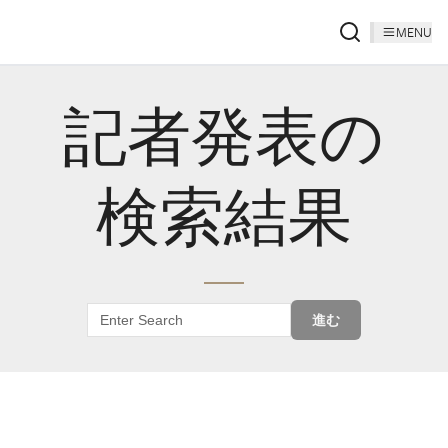
MENU
記者発表の
検索結果
進む