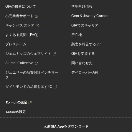
GIAの機器について
学生向け情報
小売業者サポート
Gem & Jewelry Careers
キャンパス ストア
GIAでのキャリア
よくある質問（FAQ）
所在地
プレスルーム
懸念を報告する
ジェムキッズのウェブサイト
GIAを支援する
Alumni Collective
問い合わせ先
ジュエリーの品質保証ベンチマー
デベロッパーAPI
ク
ダイヤモンドの品質を示す4C
Eメールの設定
Cookieの設定
新GIA Appをダウンロード