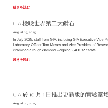
続きを読む
GIA 檢驗世界第二大鑽石
August 27, 2025
In July 2025, staff from GIA, including GIA Executive Vice 
Laboratory Officer Tom Moses and Vice President of Rese
examined a rough diamond weighing 2,488.32 carats
続きを読む
GIA 於 10 月 1 日推出更新版的實驗
August 25, 2025