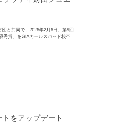
と共同で、2026年2月6日、第9回
秀賞」をGIAカールスバッド校卒
ートをアップデート