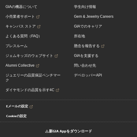
GIAの機器について
学生向け情報
小売業者サポート
Gem & Jewelry Careers
キャンパス ストア
GIAでのキャリア
よくある質問（FAQ）
所在地
プレスルーム
懸念を報告する
ジェムキッズのウェブサイト
GIAを支援する
Alumni Collective
問い合わせ先
ジュエリーの品質保証ベンチマー
デベロッパーAPI
ク
ダイヤモンドの品質を示す4C
Eメールの設定
Cookieの設定
新GIA Appをダウンロード