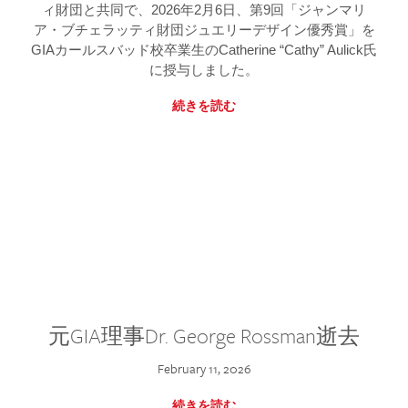
ィ財団と共同で、2026年2月6日、第9回「ジャンマリ
ア・ブチェラッティ財団ジュエリーデザイン優秀賞」を
GIAカールスバッド校卒業生のCatherine “Cathy” Aulick氏
に授与しました。
続きを読む
元GIA理事Dr. George Rossman逝去
February 11, 2026
続きを読む