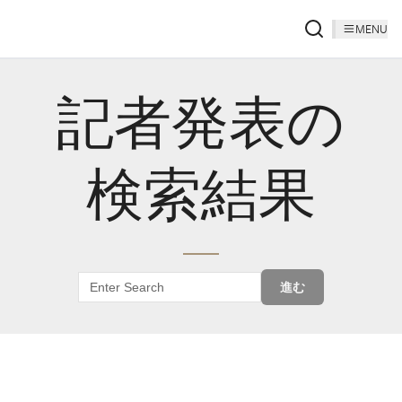
MENU
記者発表の
検索結果
進む