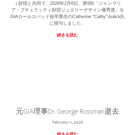
ィ財団と共同で、2026年2月6日、第9回「ジャンマリ
ア・ブチェラッティ財団ジュエリーデザイン優秀賞」を
GIAカールスバッド校卒業生のCatherine “Cathy” Aulick氏
に授与しました。
続きを読む
元GIA理事Dr. George Rossman逝去
February 11, 2026
続きを読む