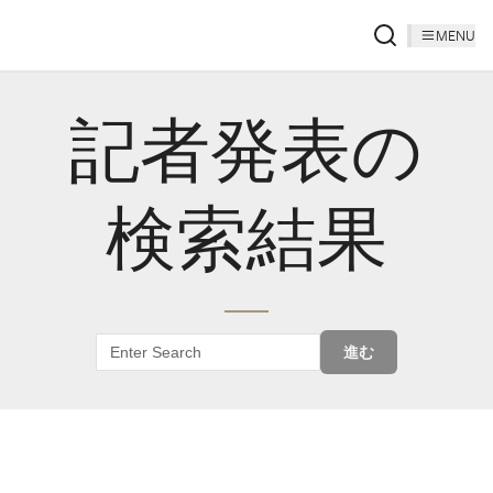
MENU
記者発表の
検索結果
進む