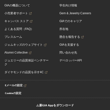
GIAの機器について
学生向け情報
小売業者サポート
Gem & Jewelry Careers
キャンパス ストア
GIAでのキャリア
よくある質問（FAQ）
所在地
プレスルーム
懸念を報告する
ジェムキッズのウェブサイト
GIAを支援する
Alumni Collective
問い合わせ先
ジュエリーの品質保証ベンチマー
デベロッパーAPI
ク
ダイヤモンドの品質を示す4C
Eメールの設定
Cookieの設定
新GIA Appをダウンロード