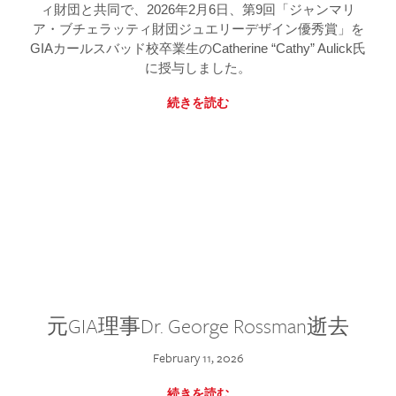
ィ財団と共同で、2026年2月6日、第9回「ジャンマリ
ア・ブチェラッティ財団ジュエリーデザイン優秀賞」を
GIAカールスバッド校卒業生のCatherine “Cathy” Aulick氏
に授与しました。
続きを読む
元GIA理事Dr. George Rossman逝去
February 11, 2026
続きを読む