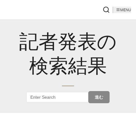
MENU
記者発表の
検索結果
進む