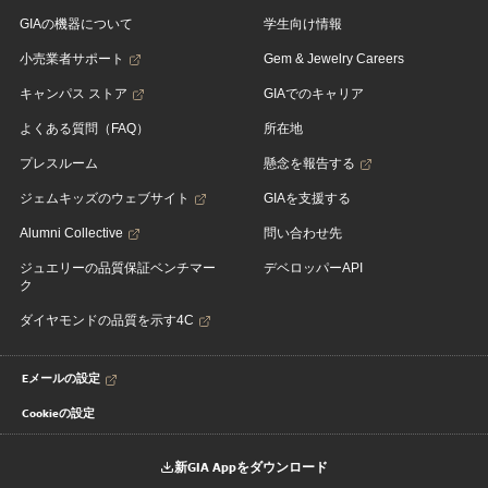
GIAの機器について
学生向け情報
小売業者サポート
Gem & Jewelry Careers
キャンパス ストア
GIAでのキャリア
よくある質問（FAQ）
所在地
プレスルーム
懸念を報告する
ジェムキッズのウェブサイト
GIAを支援する
Alumni Collective
問い合わせ先
ジュエリーの品質保証ベンチマー
デベロッパーAPI
ク
ダイヤモンドの品質を示す4C
Eメールの設定
Cookieの設定
新GIA Appをダウンロード