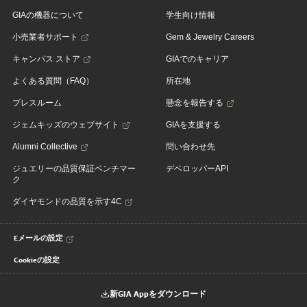
GIAの機器について
学生向け情報
小売業者サポート
Gem & Jewelry Careers
キャンパス ストア
GIAでのキャリア
よくある質問（FAQ）
所在地
プレスルーム
懸念を報告する
ジェムキッズのウェブサイト
GIAを支援する
Alumni Collective
問い合わせ先
ジュエリーの品質保証ベンチマー
デベロッパーAPI
ク
ダイヤモンドの品質を示す4C
Eメールの設定
Cookieの設定
新GIA Appをダウンロード