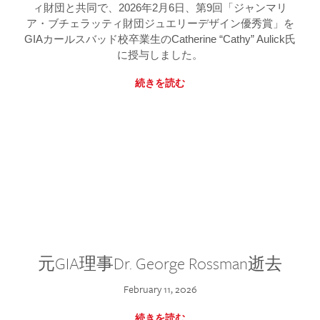
ィ財団と共同で、2026年2月6日、第9回「ジャンマリ
ア・ブチェラッティ財団ジュエリーデザイン優秀賞」を
GIAカールスバッド校卒業生のCatherine “Cathy” Aulick氏
に授与しました。
続きを読む
元GIA理事Dr. George Rossman逝去
February 11, 2026
続きを読む