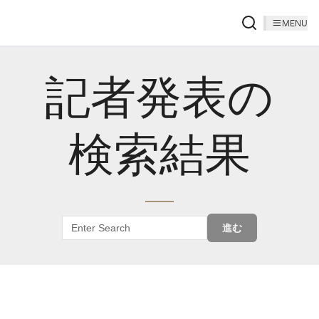
MENU
記者発表の
検索結果
進む