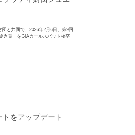
と共同で、2026年2月6日、第9回
秀賞」をGIAカールスバッド校卒
ートをアップデート