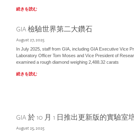
続きを読む
GIA 檢驗世界第二大鑽石
August 27, 2025
In July 2025, staff from GIA, including GIA Executive Vice 
Laboratory Officer Tom Moses and Vice President of Rese
examined a rough diamond weighing 2,488.32 carats
続きを読む
GIA 於 10 月 1 日推出更新版的實驗
August 25, 2025