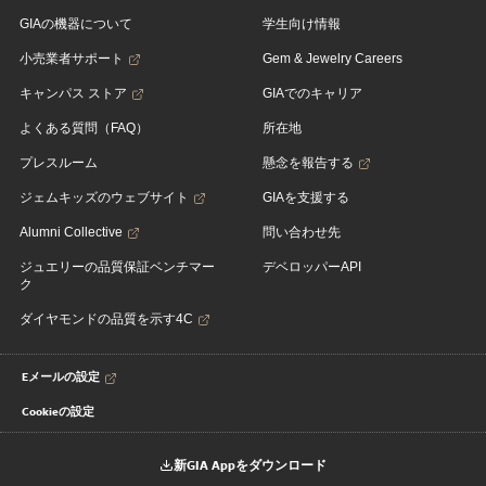
GIAの機器について
学生向け情報
小売業者サポート
Gem & Jewelry Careers
キャンパス ストア
GIAでのキャリア
よくある質問（FAQ）
所在地
プレスルーム
懸念を報告する
ジェムキッズのウェブサイト
GIAを支援する
Alumni Collective
問い合わせ先
ジュエリーの品質保証ベンチマー
デベロッパーAPI
ク
ダイヤモンドの品質を示す4C
Eメールの設定
Cookieの設定
新GIA Appをダウンロード