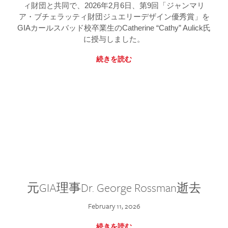
ィ財団と共同で、2026年2月6日、第9回「ジャンマリ
ア・ブチェラッティ財団ジュエリーデザイン優秀賞」を
GIAカールスバッド校卒業生のCatherine “Cathy” Aulick氏
に授与しました。
続きを読む
元GIA理事Dr. George Rossman逝去
February 11, 2026
続きを読む