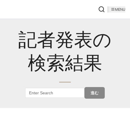
MENU
記者発表の
検索結果
進む