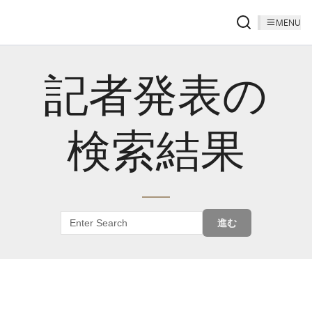
MENU
記者発表の
検索結果
進む