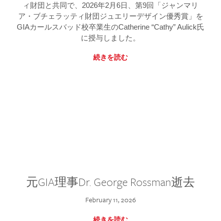
ィ財団と共同で、2026年2月6日、第9回「ジャンマリ
ア・ブチェラッティ財団ジュエリーデザイン優秀賞」を
GIAカールスバッド校卒業生のCatherine “Cathy” Aulick氏
に授与しました。
続きを読む
元GIA理事Dr. George Rossman逝去
February 11, 2026
続きを読む