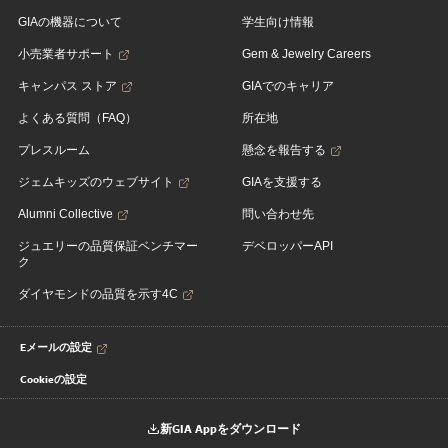
GIAの機器について
学生向け情報
小売業者サポート
Gem & Jewelry Careers
キャンパス ストア
GIAでのキャリア
よくある質問（FAQ）
所在地
プレスルーム
懸念を報告する
ジェムキッズのウェブサイト
GIAを支援する
Alumni Collective
問い合わせ先
ジュエリーの品質保証ベンチマー
デベロッパーAPI
ク
ダイヤモンドの品質を示す4C
Eメールの設定
Cookieの設定
新GIA Appをダウンロード