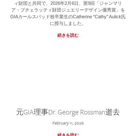
ィ財団と共同で、2026年2月6日、第9回「ジャンマリ
ア・ブチェラッティ財団ジュエリーデザイン優秀賞」を
GIAカールスバッド校卒業生のCatherine “Cathy” Aulick氏
に授与しました。
続きを読む
元GIA理事Dr. George Rossman逝去
February 11, 2026
続きを読む