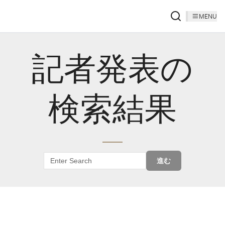
MENU
記者発表の
検索結果
進む