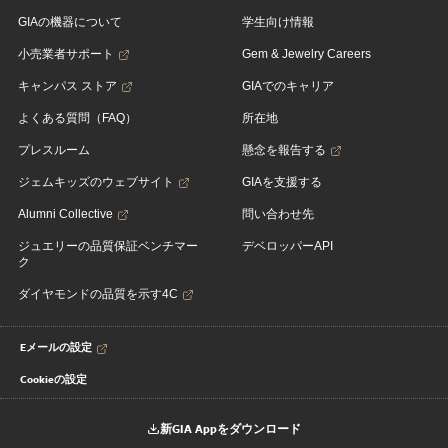
GIAの機器について
学生向け情報
小売業者サポート
Gem & Jewelry Careers
キャンパス ストア
GIAでのキャリア
よくある質問（FAQ）
所在地
プレスルーム
懸念を報告する
ジェムキッズのウェブサイト
GIAを支援する
Alumni Collective
問い合わせ先
ジュエリーの品質保証ベンチマー
デベロッパーAPI
ク
ダイヤモンドの品質を示す4C
Eメールの設定
Cookieの設定
新GIA Appをダウンロード