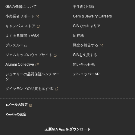
GIAの機器について
学生向け情報
小売業者サポート
Gem & Jewelry Careers
キャンパス ストア
GIAでのキャリア
よくある質問（FAQ）
所在地
プレスルーム
懸念を報告する
ジェムキッズのウェブサイト
GIAを支援する
Alumni Collective
問い合わせ先
ジュエリーの品質保証ベンチマー
デベロッパーAPI
ク
ダイヤモンドの品質を示す4C
Eメールの設定
Cookieの設定
新GIA Appをダウンロード