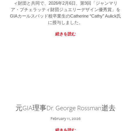
ィ財団と共同で、2026年2月6日、第9回「ジャンマリ
ア・ブチェラッティ財団ジュエリーデザイン優秀賞」を
GIAカールスバッド校卒業生のCatherine “Cathy” Aulick氏
に授与しました。
続きを読む
元GIA理事Dr. George Rossman逝去
February 11, 2026
続きを読む