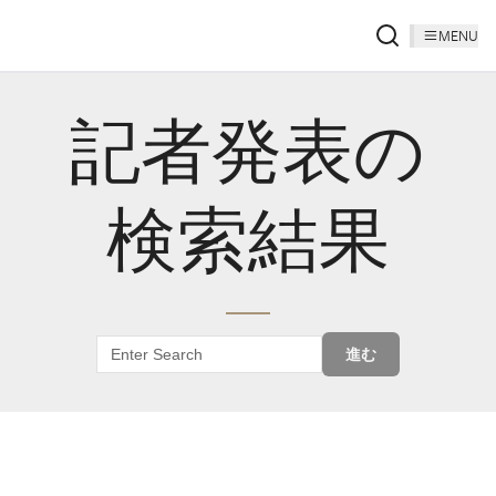
MENU
記者発表の
検索結果
進む