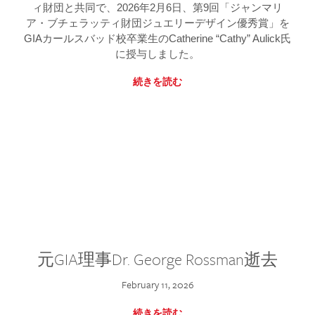
ィ財団と共同で、2026年2月6日、第9回「ジャンマリ
ア・ブチェラッティ財団ジュエリーデザイン優秀賞」を
GIAカールスバッド校卒業生のCatherine “Cathy” Aulick氏
に授与しました。
続きを読む
元GIA理事Dr. George Rossman逝去
February 11, 2026
続きを読む