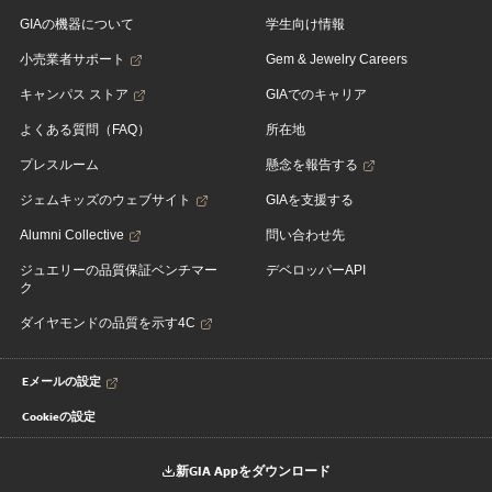
GIAの機器について
学生向け情報
小売業者サポート
Gem & Jewelry Careers
キャンパス ストア
GIAでのキャリア
よくある質問（FAQ）
所在地
プレスルーム
懸念を報告する
ジェムキッズのウェブサイト
GIAを支援する
Alumni Collective
問い合わせ先
ジュエリーの品質保証ベンチマー
デベロッパーAPI
ク
ダイヤモンドの品質を示す4C
Eメールの設定
Cookieの設定
新GIA Appをダウンロード