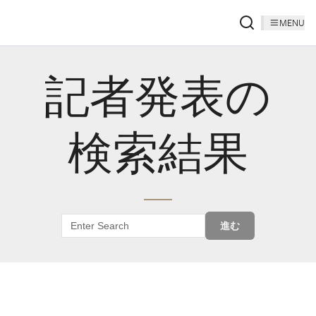
MENU
記者発表の
検索結果
進む