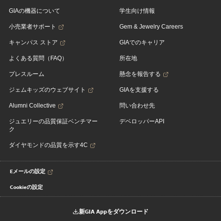
GIAの機器について
学生向け情報
小売業者サポート
Gem & Jewelry Careers
キャンパス ストア
GIAでのキャリア
よくある質問（FAQ）
所在地
プレスルーム
懸念を報告する
ジェムキッズのウェブサイト
GIAを支援する
Alumni Collective
問い合わせ先
ジュエリーの品質保証ベンチマー
デベロッパーAPI
ク
ダイヤモンドの品質を示す4C
Eメールの設定
Cookieの設定
新GIA Appをダウンロード