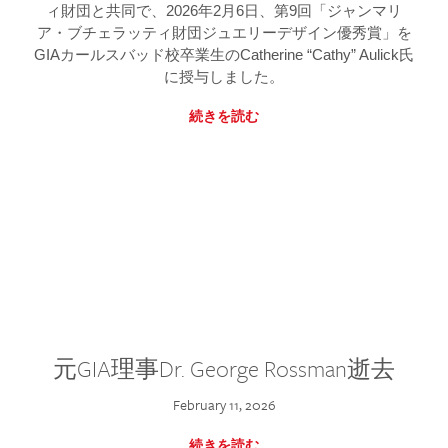
ィ財団と共同で、2026年2月6日、第9回「ジャンマリ
ア・ブチェラッティ財団ジュエリーデザイン優秀賞」を
GIAカールスバッド校卒業生のCatherine “Cathy” Aulick氏
に授与しました。
続きを読む
元GIA理事Dr. George Rossman逝去
February 11, 2026
続きを読む