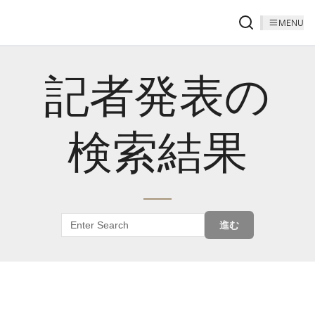
MENU
記者発表の
検索結果
進む