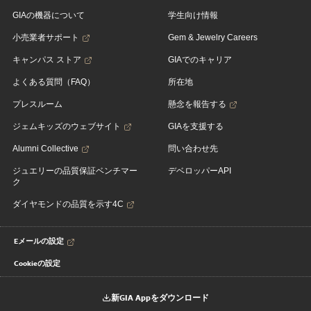
GIAの機器について
学生向け情報
小売業者サポート
Gem & Jewelry Careers
キャンパス ストア
GIAでのキャリア
よくある質問（FAQ）
所在地
プレスルーム
懸念を報告する
ジェムキッズのウェブサイト
GIAを支援する
Alumni Collective
問い合わせ先
ジュエリーの品質保証ベンチマー
デベロッパーAPI
ク
ダイヤモンドの品質を示す4C
Eメールの設定
Cookieの設定
新GIA Appをダウンロード