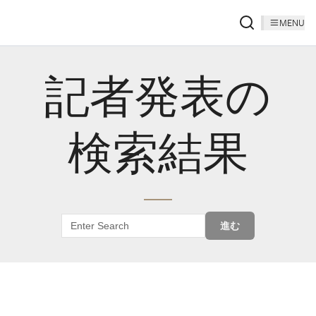
MENU
記者発表の
検索結果
進む