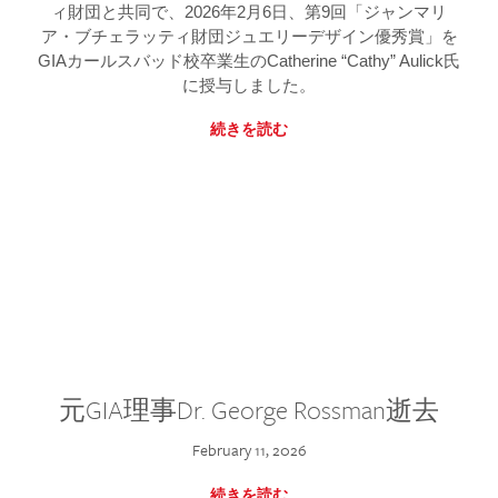
ィ財団と共同で、2026年2月6日、第9回「ジャンマリ
ア・ブチェラッティ財団ジュエリーデザイン優秀賞」を
GIAカールスバッド校卒業生のCatherine “Cathy” Aulick氏
に授与しました。
続きを読む
元GIA理事Dr. George Rossman逝去
February 11, 2026
続きを読む